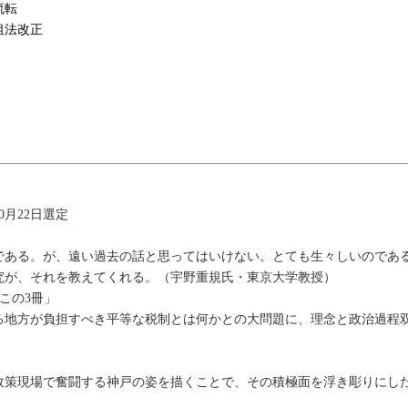
流転
租法改正
0月22日選定
である。が、遠い過去の話と思ってはいけない。とても生々しいのであ
究が、それを教えてくれる。（宇野重規氏・東京大学教授）
 この3冊」
る地方が負担すべき平等な税制とは何かとの大問題に、理念と政治過程
政策現場で奮闘する神戸の姿を描くことで、その積極面を浮き彫りにし