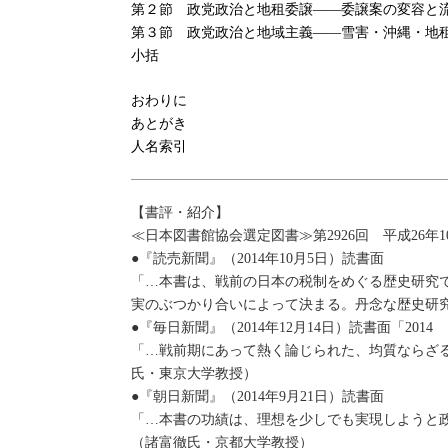
第２節 政党政治と地租委譲――委譲案の変容と
第３節 政党政治と地域主義――雪害・沖縄・地
小括
おわりに
あとがき
人名索引
【書評・紹介】
≪日本図書館協会選定図書≫第2926回 平成26年1
●『読売新聞』（2014年10月5日）読書面
「…本書は、戦前の日本の税制をめぐる歴史研究
実のぶつかり合いによって決まる。丹念な歴史研
●『毎日新聞』（2014年12月14日）読書面「2014
「…戦前期にあって熱く論じられた、均質ならざ
氏・東京大学教授）
●『朝日新聞』（2014年9月21日）読書面
「…本書の功績は、理想を少しでも実現しようと
（諸富徹氏・京都大学教授）