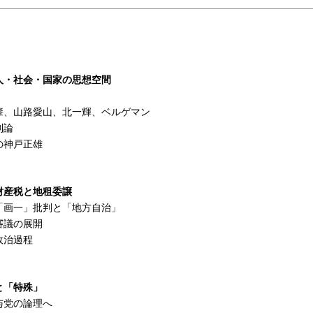
人・社会・国家の思想空間
肇、山路愛山、北一輝、ベルゲマン
制論
の神戸正雄
財産税と地租委譲
「画一」批判と「地方自治」
審議の展開
政治過程
と「特殊」
与党の論理へ