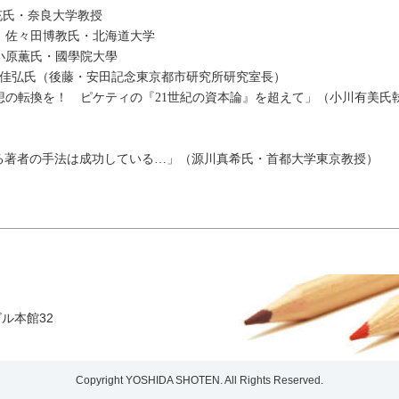
敏充氏・奈良大学教授
者：佐々田博教氏・北海道大学
：小原薫氏・國學院大學
：木村佳弘氏（後藤・安田記念東京都市研究所研究室長）
、「発想の転換を！ ピケティの『21世紀の資本論』を超えて」（小川有
る著者の手法は成功している…」（源川真希氏・首都大学東京教授）
ビル本館32
Copyright YOSHIDA SHOTEN. All Rights Reserved.