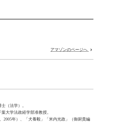
アマゾンのページへ
博士（法学）。
千葉大学法政経学部准教授。
、2005年）、「犬養毅」「米内光政」（御厨貴編