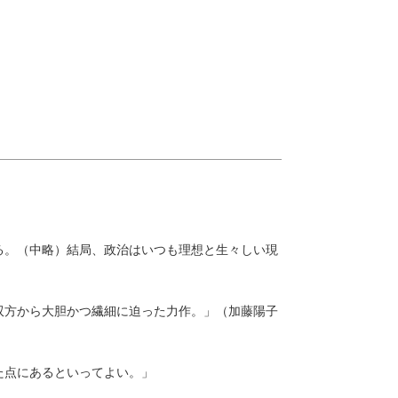
る。（中略）結局、政治はいつも理想と生々しい現
双方から大胆かつ繊細に迫った力作。」（加藤陽子
た点にあるといってよい。」