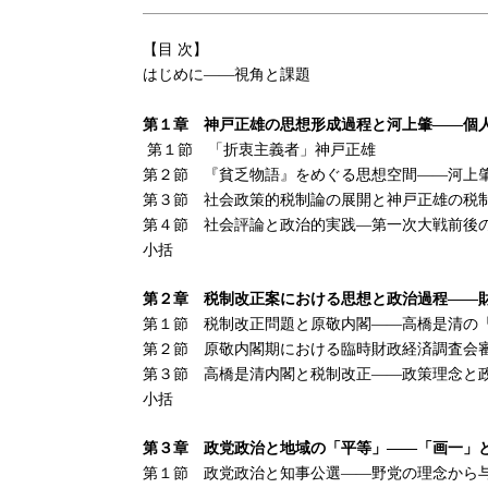
【目 次】
はじめに――視角と課題
第１章 神戸正雄の思想形成過程と河上肇――個
第１節 「折衷主義者」神戸正雄
第２節 『貧乏物語』をめぐる思想空間――河上
第３節 社会政策的税制論の展開と神戸正雄の税
第４節 社会評論と政治的実践―第一次大戦前後
小括
第２章 税制改正案における思想と政治過程――
第１節 税制改正問題と原敬内閣――高橋是清の
第２節 原敬内閣期における臨
時財政経済調査会
第３節 高橋是清内閣と税制改正――政策理念と
小括
第３章 政党政治と地域の「平等」――「画一」
第１節 政党政治と知事公選――野党の理念から