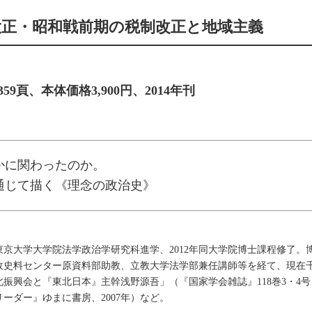
大正・昭和戦前期の税制改正と地域主義
上製、359頁、本体価格3,900円、2014年刊
かに関わったのか。
通じて描く《理念の政治史》
東京大学大学院法学政治学研究科進学、2012年同大学院博士課程修了。
政史料センター原資料部助教、立教大学法学部兼任講師等を経て、現在
振興会と『東北日本』主幹浅野源吾」（『国家学会雑誌』118巻3・4号
ーダー』ゆまに書房、2007年）など。