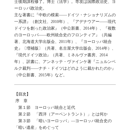
士後期課程修了。博士（法学）。専攻は国際政治史、ヨ
ーロッパ政治史。
主な著書に『中欧の模索――ドイツ・ナショナリズムの
一系譜』（創文社、2010年）、『アデナウアー――現代
ドイツを創った政治家』（中公新書、2014年）、『複数
のヨーロッパ――欧州統合史のフロンティア』（共編
著、北海道大学出版会、2011年）、『ヨーロッパ統合
史』〔増補版〕（共著、名古屋大学出版会、2014年）、
『現代ドイツ政治』（共著、ミネルヴァ書房、2014
年）、訳書に、アンネッテ・ヴァインケ著『ニュルンベ
ルク裁判――ナチ・ドイツはどのように裁かれたのか』
（中公新書、2015年）など。
【目次】
序 章
第１節 ヨーロッパ統合と近代
第２節 「西洋（アーベントラント）」とは何か
第３節 「暗いヨーロッパ」―ヨーロッパ統合史の
「暗い遺産」をめぐって