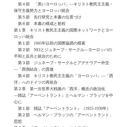
第４節 「黒いヨーロッパ」―キリスト教民主主義・
保守主義勢力とヨーロッパ統合
第５節 先行研究と本書の位置づけ
第６節 本書の構成と射程
第１章 キリスト教民主主義の国際ネットワークとヨー
ロッパ統合
第１節 1945年以前の国際協調の模索
第２節 NEIとジュネーブ・サークル―ヨーロッパの
平和と反共と統合のために
第３節 ジュネーブ・サークルとアデナウアー外交
―「西側結合」の貫徹
第４節 キリスト教民主主義の「ヨーロッパ」―「西
洋」へのドイツの再統合
第２章 第一次世界大戦後の「西洋」概念の政治化
―雑誌『アーベントラント』とヘルマン・プラッツを中
心に
第１節 雑誌『アーベントラント』（1925-1930年）
第２節 ヘルマン・プラッツの「アーベントラント」
思想