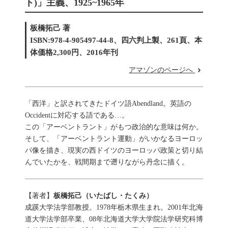
ト)」主義、1925~1965年
板橋拓己 著
ISBN:978-4-905497-44-8、四六判上製、261頁、本
体価格2,300円、2016年刊
アマゾンのページへ
「西洋」と訳されてきたドイツ語Abendland。英語の
Occidentに対応する語である…。
この「アーベントラント」がもつ政治的な意味は何か。
そして、「アーベントラント運動」がいかなるヨーロッ
パ像を描き、現実の西ドイツのヨーロッパ政策と切り結
んでいたかを、戦間期まで遡りながら丹念に描く。
【著者】
板橋拓己（いたばし・たくみ）
成蹊大学法学部教授。1978年栃木県生まれ。2001年北海
道大学法学部卒業、08年北海道大学大学院法学研究科博