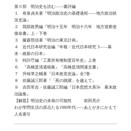
第Ⅱ部 明治史を読む――書評編
１ 有泉貞夫著『明治政治史の基礎過程――地方政治状
況史論』
２ 我部政男編『明治十五年 明治十六年 地方巡察使
復命書』上・下巻
３ 藤森照信著『明治の東京計画』
４ 近代日本研究会編『年報・近代日本研究 3――幕
末・維新の日本』
５ 特許庁編『工業所有権制度百年史』上巻
６ 『高橋是清遺稿集』『高橋是清関連文書』
７ 升味準之輔著『日本政党史論』全7巻
８ 佐藤誠三郎著『「死の跳躍」を越えて』
９ 吉田常吉・佐藤誠三郎編『日本思想大系56 幕末政
治論集』
【解題】明治史の未発の可能性 前田亮介
わが学問生活の原点たる1980年代――あとがきにかえて
人名索引