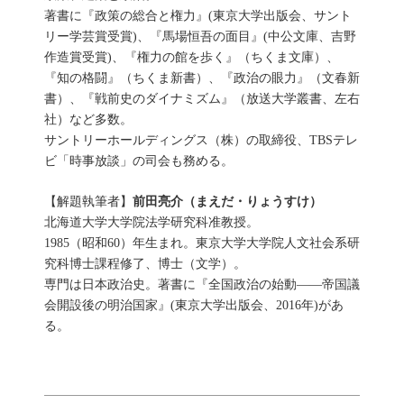
著書に『政策の総合と権力』(東京大学出版会、サント
リー学芸賞受賞)、『馬場恒吾の面目』(中公文庫、吉野
作造賞受賞)、『権力の館を歩く』（ちくま文庫）、
『知の格闘』（ちくま新書）、『政治の眼力』（文春新
書）、『戦前史のダイナミズム』（放送大学叢書、左右
社）など多数。
サントリーホールディングス（株）の取締役、TBSテレ
ビ「時事放談」の司会も務める。
【解題執筆者】
前田亮介（まえだ・りょうすけ）
北海道大学大学院法学研究科准教授。
1985（昭和60）年生まれ。東京大学大学院人文社会系研
究科博士課程修了、博士（文学）。
専門は日本政治史。著書に『全国政治の始動――帝国議
会開設後の明治国家』(東京大学出版会、2016年)があ
る。