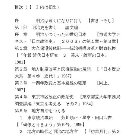
目次（【 】内は初出）
序 明治は遠くになりにけり 【書き下ろし】
第Ⅰ部 明治史を書く――論文編
序 章 明治がつくった20世紀日本 【放送大学テ
キスト『日本政治史』（２００３）の第１章～第３章】
第１章 大久保没後体制――統治機構改革と財政転換
【『年報 近代日本研究 ３ 幕末・維新の日本』
1981】
第２章 地方制度改革と民権運動の展開 【『日本歴史
大系 第４巻 近代Ⅰ』1987】
第３章 一四年政変と基本路線の確定 【同上、
1987】
第４章 東京市区改正の政治史 【東京都立大学事務局
調査課編『東京を考える その２』1984】
第５章 地方自治をつくる
１ 東京統治事始――芳川顕正・星亨・田口卯吉
【『研修とうきょう』第６号、1986】
２ 地方の時代と明治の地方官 【『彷書月刊』第２