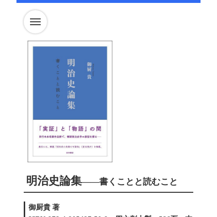
明治史論集
――書くことと読むこと
御厨貴 著