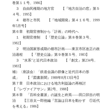
巻第１１号、1986】
３ 自由民権期の地方官 【『地方自治の窓』第５
４号、1995】
４ 都市と市民 【『地域開発』第４１６号、1999
年5月号】
第６章 初期官僚制から「計画」の時代へ
１ 初期官僚制 【『歴史公論』第８巻第３号、
1982】
２ 明治国家形成期の都市計画――東京市区改正の政
治過程 【『歴史公論』第９巻第５号、1983】
３ “水系”と近代日本政治 【『創文』第234号、
1983】
補）〈座談会〉「鉄道会議の群像と近代日本の形
成」 【『図書新聞』1988年8月13日号】
第７章 日本政治における地方利益論の再検討
【『レヴァイアサン』第2号、1988】
第８章 「百科全書派」の誕生と終焉――田口卯吉の明
治 【三谷太一郎他編『言論は日本を動かす ①近代
を考える』1986】