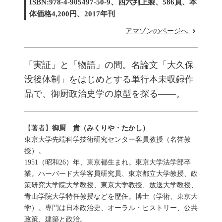
ISBN:978-4-905497-50-9、四六判上製、586頁、本
体価格4,200円、2017年刊
アマゾンのページへ
「実証」と「物語」の間。名論文「大久保
没後体制」をはじめとする単行本未収録作
品で、御厨政治史学の原型を探る――。
【著者】
御厨 貴（みくりや・たかし）
東京大学先端科学技術研究センター客員教授（名誉教
授）。
1951（昭和26）年、東京都生まれ。東京大学法学部卒
業。ハーバード大学客員研究員、東京都立大学教授、政
策研究大学院大学教授、東京大学教授、放送大学教授、
青山学院大学特任教授などを歴任。博士（学術、東京大
学）。専門は日本政治史、オーラル・ヒストリー、公共
政策、建築と政治。