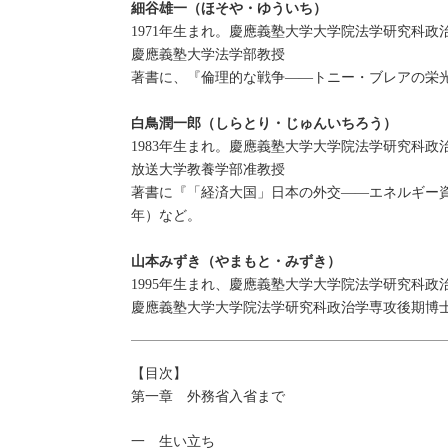
細谷雄一（ほそや・ゆういち）
1971年生まれ。慶應義塾大学大学院法学研究科
慶應義塾大学法学部教授
著書に、『倫理的な戦争――トニー・ブレアの栄光
白鳥潤一郎（しらとり・じゅんいちろう）
1983年生まれ。慶應義塾大学大学院法学研究科
放送大学教養学部准教授
著書に『「経済大国」日本の外交――エネルギー資源外
年）など。
山本みずき（やまもと・みずき）
1995年生まれ、慶應義塾大学大学院法学研究科
慶應義塾大学大学院法学研究科政治学専攻後期博
【目次】
第一章 外務省入省まで
一 生い立ち