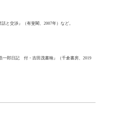
話と交渉』（有斐閣、2007年）など。
海浩一郎日記 付・吉田茂書翰』（千倉書房、2019