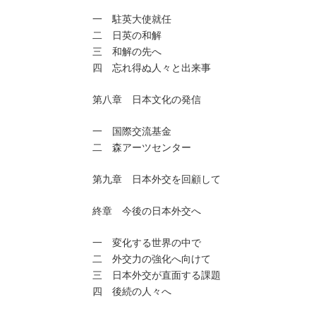
一 駐英大使就任
二 日英の和解
三 和解の先へ
四 忘れ得ぬ人々と出来事
第八章 日本文化の発信
一 国際交流基金
二 森アーツセンター
第九章 日本外交を回顧して
終章 今後の日本外交へ
一 変化する世界の中で
二 外交力の強化へ向けて
三 日本外交が直面する課題
四 後続の人々へ