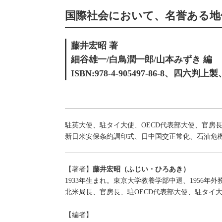
国際社会において、名誉ある地
藤井宏昭 著
細谷雄一/白鳥潤一郎/山本みずき 編
ISBN:978-4-905497-86‐8、四六
駐英大使、駐タイ大使、OECD代表部大使、官房
新日米安保条約調印式、日中国交正常化、石油危
【著者】
藤井宏昭（ふじい・ひろあき）
1933年生まれ。東京大学教養学部中退、1956年外
北米局長、官房長、駐OECD代表部大使、駐タイ
【編者】