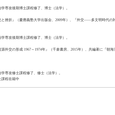
政治学専攻後期博士課程修了、博士（法学）。
と挫折』（慶應義塾大学出版会、2009年）、『外交――多文明時代の対
政治学専攻後期博士課程修了、博士（法学）。
交の形成 1967～1974年』（千倉書房、2015年）、共編著に『朝
政治学専攻修士課程修了、修士（法学）。
士課程在籍中