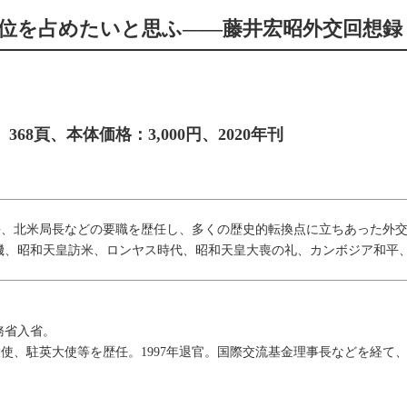
位を占めたいと思ふ――藤井宏昭外交回想録
判上製、368頁、本体価格：3,000円、2020年刊
長、北米局長などの要職を歴任し、多くの歴史的転換点に立ちあった外
機、昭和天皇訪米、ロンヤス時代、昭和天皇大喪の礼、カンボジア和平
務省入省。
大使、駐英大使等を歴任。1997年退官。国際交流基金理事長などを経て