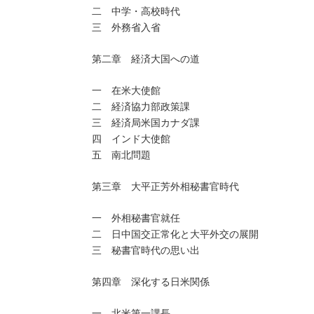
二 中学・高校時代
三 外務省入省
第二章 経済大国への道
一 在米大使館
二 経済協力部政策課
三 経済局米国カナダ課
四 インド大使館
五 南北問題
第三章 大平正芳外相秘書官時代
一 外相秘書官就任
二 日中国交正常化と大平外交の展開
三 秘書官時代の思い出
第四章 深化する日米関係
一 北米第一課長