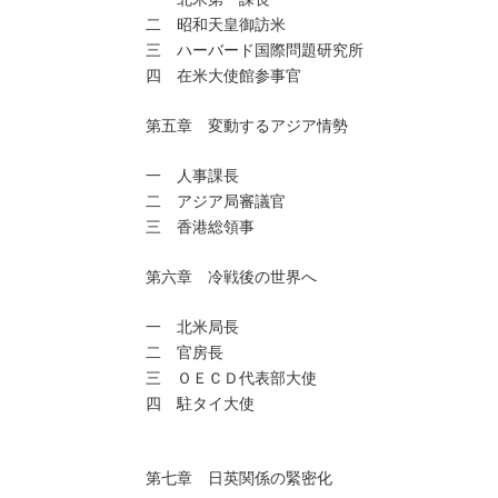
二 昭和天皇御訪米
三 ハーバード国際問題研究所
四 在米大使館参事官
第五章 変動するアジア情勢
一 人事課長
二 アジア局審議官
三 香港総領事
第六章 冷戦後の世界へ
一 北米局長
二 官房長
三 ＯＥＣＤ代表部大使
四 駐タイ大使
第七章 日英関係の緊密化