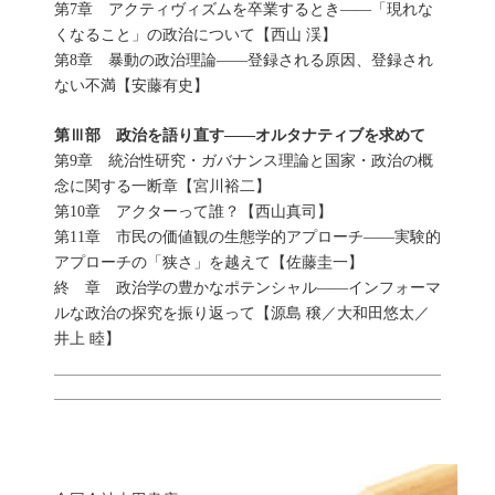
第7章 アクティヴィズムを卒業するとき――「現れな
くなること」の政治について【西山 渓】
第8章 暴動の政治理論――登録される原因、登録され
ない不満【安藤有史】
第Ⅲ部 政治を語り直す――オルタナティブを求めて
第9章 統治性研究・ガバナンス理論と国家・政治の概
念に関する一断章【宮川裕二】
第10章 アクターって誰？【西山真司】
第11章 市民の価値観の生態学的アプローチ――実験的
アプローチの「狭さ」を越えて【佐藤圭一】
終 章 政治学の豊かなポテンシャル――インフォーマ
ルな政治の探究を振り返って【源島 穣／大和田悠太／
井上 睦】