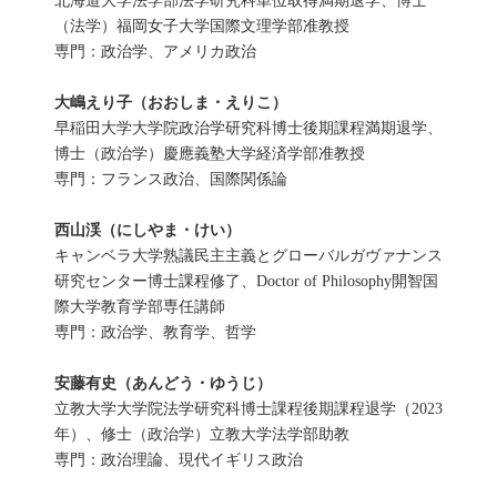
北海道大学法学部法学研究科単位取得満期退学、博士
（法学）福岡女子大学国際文理学部准教授
専門：政治学、アメリカ政治
大嶋えり子（おおしま・えりこ）
早稲田大学大学院政治学研究科博士後期課程満期退学、
博士（政治学）慶應義塾大学経済学部准教授
専門：フランス政治、国際関係論
西山渓（にしやま・けい）
キャンベラ大学熟議民主主義とグローバルガヴァナンス
研究センター博士課程修了、Doctor of Philosophy開智国
際大学教育学部専任講師
専門：政治学、教育学、哲学
安藤有史（あんどう・ゆうじ）
立教大学大学院法学研究科博士課程後期課程退学（2023
年）、修士（政治学）立教大学法学部助教
専門：政治理論、現代イギリス政治