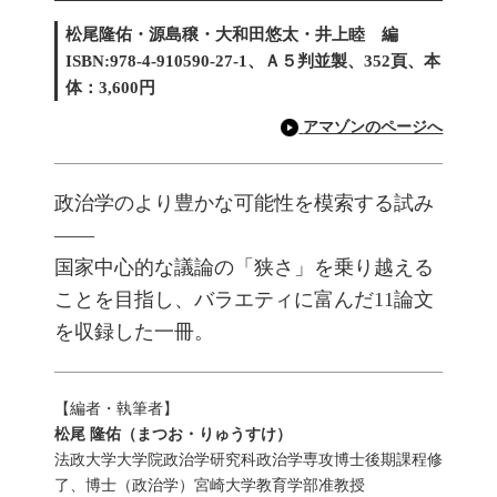
松尾隆佑・源島穣・大和田悠太・井上睦 編
ISBN:978-4-910590-27-1、Ａ５判並製、352頁、本
体：3,600円
アマゾンのページへ
政治学のより豊かな可能性を模索する試み
――
国家中心的な議論の「狭さ」を乗り越える
ことを目指し、バラエティに富んだ11論文
を収録した一冊。
【編者・執筆者】
松尾 隆佑（まつお・りゅうすけ）
法政大学大学院政治学研究科政治学専攻博士後期課程修
了、博士（政治学）宮崎大学教育学部准教授