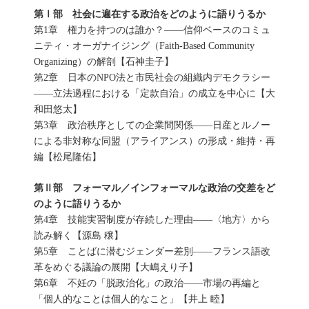
第Ⅰ部 社会に遍在する政治をどのように語りうるか
第1章 権力を持つのは誰か？――信仰ベースのコミュ
ニティ・オーガナイジング（Faith-Based Community
Organizing）の解剖【石神圭子】
第2章 日本のNPO法と市民社会の組織内デモクラシー
――立法過程における「定款自治」の成立を中心に【大
和田悠太】
第3章 政治秩序としての企業間関係――日産とルノー
による非対称な同盟（アライアンス）の形成・維持・再
編【松尾隆佑】
第Ⅱ部 フォーマル／インフォーマルな政治の交差をど
のように語りうるか
第4章 技能実習制度が存続した理由――〈地方〉から
読み解く【源島 穣】
第5章 ことばに潜むジェンダー差別――フランス語改
革をめぐる議論の展開【大嶋えり子】
第6章 不妊の「脱政治化」の政治――市場の再編と
「個人的なことは個人的なこと」【井上 睦】