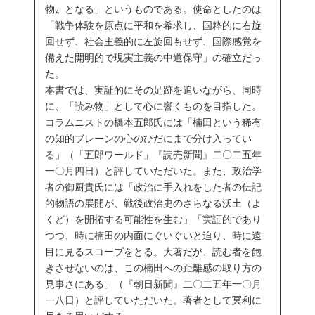
物〟となる」というものである。使命としたのは
「戦争体験を原点に平和を希求し、国粋的に右旋
回せず、社会主義的に左旋回もせず、国際感覚を
備えた開明的で現実主義の中道保守」の確立だっ
た。
本書では、実証的にその足跡を追いながら、同時
に、「読み物」として心に響くものを目指した。
コラムニストの橋本五郎氏には「楠田という稀有
の知的ブレーンの心のひだにまで分け入ってい
る」（「五郎ワールド」『読売新聞』二〇二五年
一〇月四日）と評していただいた。また、政治学
者の御厨貴氏には「政治に手入れをした者の伝記
的物語の展開が、戦後政治史のさらなる沃土（よ
くど）を開拓する可能性を生む」「実証的であり
つつ、時に楠田の内面にぐいぐいと迫り、時に遠
目に見るスコープをとる。大著だが、読む者を飽
きさせないのは、この楠田への距離感の取り方の
見事さにある」（『朝日新聞』二〇二五年一〇月
一八日）と評していただいた。著者として冥利に