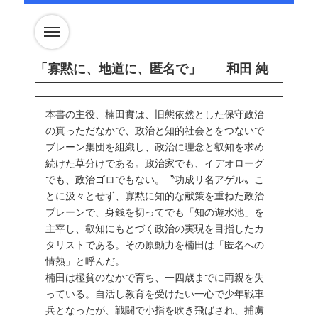
「寡黙に、地道に、匿名で」 和田 純
本書の主役、楠田實は、旧態依然とした保守政治
の真っただなかで、政治と知的社会とをつないで
ブレーン集団を組織し、政治に理念と叡知を求め
続けた草分けである。政治家でも、イデオローグ
でも、政治ゴロでもない。〝功成リ名アゲル〟こ
とに汲々とせず、寡黙に知的な献策を重ねた政治
ブレーンで、身銭を切ってでも「知の遊水池」を
主宰し、叡知にもとづく政治の実現を目指したカ
タリストである。その原動力を楠田は「匿名への
情熱」と呼んだ。
楠田は極貧のなかで育ち、一四歳までに両親を失
っている。自活し教育を受けたい一心で少年戦車
兵となったが、戦闘で小指を吹き飛ばされ、捕虜