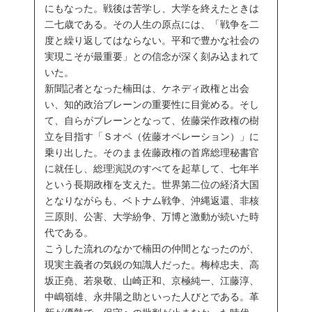
にもなった。戦後は苦学し、大学を終えたときは
二七歳である。その人生の原点には、「戦争を二
度と繰り返してはならない。平和で豊かな社会の
実現こそが最重要」との信念が深く刻み込まれて
いた。
新聞記者となった楠田は、ケネディ政権と出会
い、知的政治ブレーンの重要性に目覚める。そし
て、自らがブレーンとなって、佐藤栄作政権の樹
立を目指す「Ｓオペ（佐藤オペレーション）」に
乗り出した。そのまま佐藤政権の首席総理秘書官
に就任し、総理演説のすべてを起草して、七年半
という長期政権を支えた。世界第二位の経済大国
となりながらも、ベトナム戦争、沖縄返還、非核
三原則、公害、大学紛争、万博と激動が続いた時
代である。
こうした流れのなかで楠田の仲間となったのが、
現実主義者の気鋭の知識人だった。梅棹忠夫、高
坂正堯、若泉敬、山崎正和、京極純一、江藤淳、
中嶋嶺雄、永井陽之助といった人びとである。革