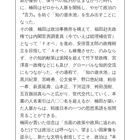
新が優勢で、保守への批判が止まなかった時代
に、楠田はゼロから人脈を開拓し、やがて政治の
〝言力〟を紡ぐ「知の遊水池」を生み出すことに
なった。
その後、楠田は政治事務所を構えて、福田赳夫政
権では内閣官房調査員（今でいえば総理補佐官）
となって「Ｆオペ」を進め、安倍晋太郎の政権樹
立を目指して「Ａオペ」も稼働させた。のみなら
ず、その知的献策は派閥を超えて竹下登政権、宮
澤喜一政権などにも及び、グローバルな知的交流
にもつながった。その過程で、「知の遊水池」は
黒川紀章、宮崎勇、公文俊平、野口悠紀雄、粕谷
一希、萩原延壽、山本正、下河辺淳、袴田茂樹、
五百旗頭真らへと広がり、世代交代していく。本
書の人名索引は八〇〇名を超えるが、楠田が築い
た人脈からは、戦後日本の一つの思想系譜を垣間
見ることができる。
楠田が貫いた信念は「当面の政策や政局に追われ
るだけでは政治とは呼べない。望ましい国家像を
提示し、新たな文明を創造してこそ、政治は〝本